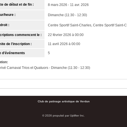
te de début et de fin :
8 mars 2026 - 11 avr. 2026
ur/heure :
Dimanche (11:30 - 12:30)
droit :
Centre Sportif Saint-Charles, Centre Sportif Saint-
criptions commencent le :
22 février 2026 à 00:00
ite de l'inscription :
11 avril 2026 à 00:00
 d'événements
5
tion:
rivé Carnaval Trios et Quatuors - Dimanche (11:30 - 12:30)
Club de patinage artistique de Verdun
© 2026 propulsé par
Uplifter Inc.