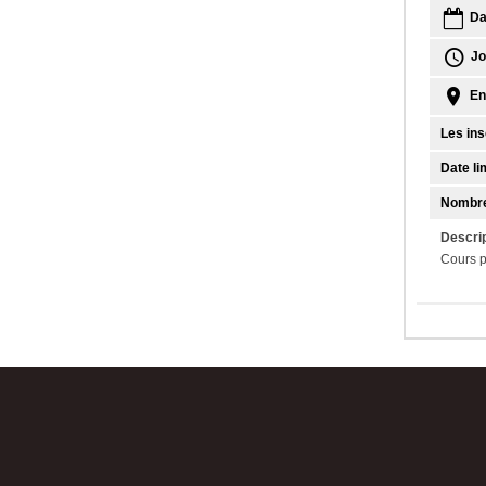
Da
Jo
En
Les ins
Date lim
Nombre
Descrip
Cours p